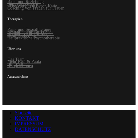
Paar- und Beziehung
Frauencoaching
„The Work“ Of Byron Katie
Coaching von Frauen für Frauen
Therapien
Paar- und Sexualtherapie
Sexualtherapie für Frauen
Sexualtherapie für Männer
Familientherapie
Heilpraktische Psychotherapie
Über uns
Das Team
Mehr Paul & Paula
Impressionen
Kooperationen
Ausgezeichnet
Startseite
KONTAKT
IMPRESSUM
DATENSCHUTZ