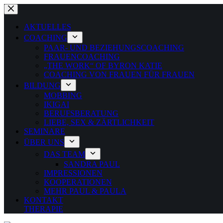
Zum
Inhalt
springen
AKTUELLES
COACHING
PAAR- UND BEZIEHUNGSCOACHING
FRAUENCOACHING
„THE WORK“ OF BYRON KATIE
COACHING VON FRAUEN FÜR FRAUEN
BILDUNG
MOBBING
IKIGAI
BERUFSBERATUNG
LIEBE, SEX & ZÄRTLICHKEIT
SEMINARE
ÜBER UNS
DAS TEAM
SANDRA PAUL
IMPRESSIONEN
KOOPERATIONEN
MEHR PAUL & PAULA
KONTAKT
THERAPIE