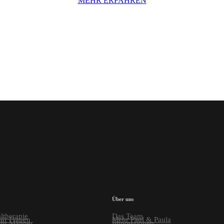
MEHR ERFAHREN
Über uns
ltherapie
Das Team
für Frauen
Mehr Paul & Paula
für Männer
Impressionen