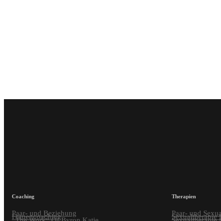
Coaching
Therapien
Paar- und Beziehung
Paar- und Sexua
Frauencoaching
Sexualtherapie 
„The Work“ Of Byron Katie
Sexualtherapie 