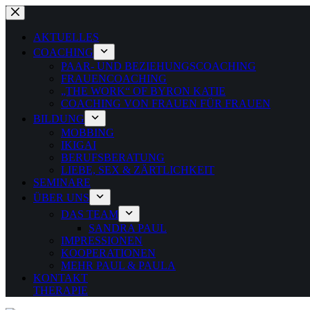
Zum
Inhalt
springen
AKTUELLES
COACHING
PAAR- UND BEZIEHUNGSCOACHING
FRAUENCOACHING
„THE WORK“ OF BYRON KATIE
COACHING VON FRAUEN FÜR FRAUEN
BILDUNG
MOBBING
IKIGAI
BERUFSBERATUNG
LIEBE, SEX & ZÄRTLICHKEIT
SEMINARE
ÜBER UNS
DAS TEAM
SANDRA PAUL
IMPRESSIONEN
KOOPERATIONEN
MEHR PAUL & PAULA
KONTAKT
THERAPIE