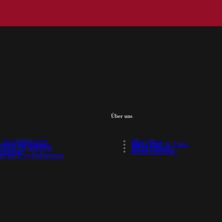
Über uns
 Sexualtherapie
Das Team
rapie für Frauen
Mehr Paul & Paula
rapie für Männer
Impressionen
herapie
Kooperationen
ische Psychotherapie