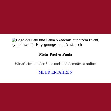
l
d
l
e
e
r
.
Mehr Paul & Paula
Wir arbeiten an der Seite und sind demnächst online.
MEHR ERFAHREN