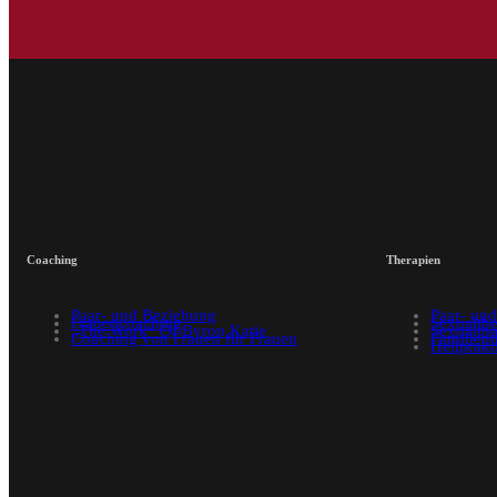
Coaching
Therapien
Paar- und Beziehung
Paar- und
Frauencoaching
Sexualthe
„The Work“ Of Byron Katie
Sexualthe
Coaching von Frauen für Frauen
Familient
Heilprakt