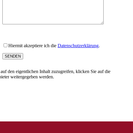
B
i
Hiermit akzeptiere ich die
Datenschutzerklärung
.
t
t
e
l
auf den eigentlichen Inhalt zuzugreifen, klicken Sie auf die
a
nbieter weitergegeben werden.
s
s
e
d
i
e
s
e
s
F
e